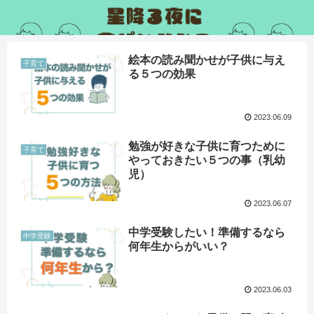
絵本の読み聞かせが子供に与え
子育て
る５つの効果
2023.06.09
勉強が好きな子供に育つために
子育て
やっておきたい５つの事（乳幼
児）
2023.06.07
中学受験したい！準備するなら
中学受験
何年生からがいい？
2023.06.03